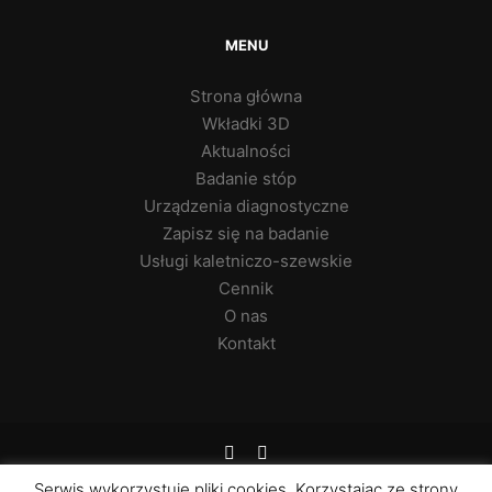
MENU
Strona główna
Wkładki 3D
Aktualności
Badanie stóp
Urządzenia diagnostyczne
Zapisz się na badanie
Usługi kaletniczo-szewskie
Cennik
O nas
Kontakt
Serwis wykorzystuje pliki cookies. Korzystając ze strony